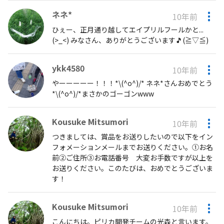
ネネ*
10年前
ひぇー、正月通り越してエイプリルフールかと...
(>_<) みなさん、ありがとうございます🎵(≧▽≦)
ykk4580
10年前
やーーーーー！！！*\(^o^)/* ネネ*さんおめでとう
*\(^o^)/*まさかのゴーゴンwww
Kousuke Mitsumori
10年前
つきましては、賞品をお送りしたいので以下をイン
フォメーションメールまでお送りください。①お名
前②ご住所③お電話番号 大変お手数ですが以上を
お送りください。このたびは、おめでとうございま
す！
Kousuke Mitsumori
10年前
こんにちは。ピリカ開発チームの光森と言います。