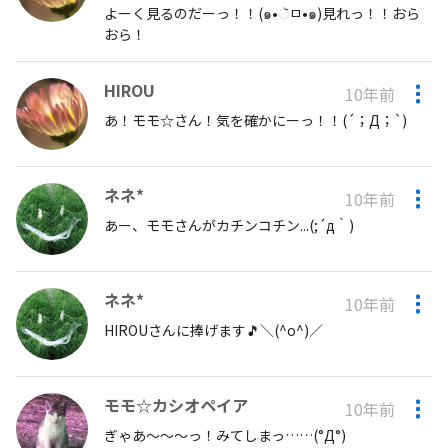
よーく見るのだーっ！！(๑•ૅㅁ•๑)見れっ！！おら
おら！
HIROU
10年前
あ！モモ☆さん！気を確かにーっ！！(´；Д；`)
ネネ*
10年前
あー、モモさんがカチンコチン...(;´д｀)
ネネ*
10年前
HIROUさんに捧げます🎵＼(^o^)／
モモ☆カシオペイア
10年前
ぎゃあ～～～っ！みてしまっ……(°Д°)