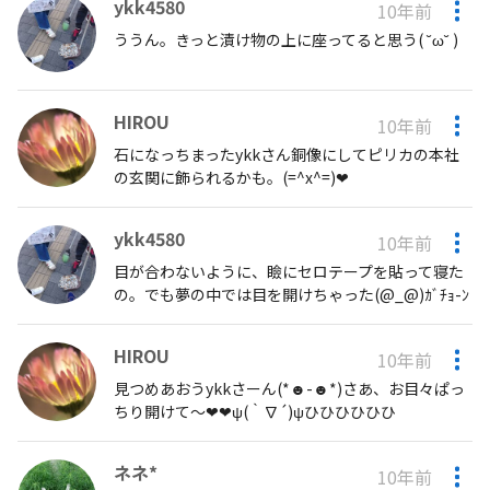
ykk4580
10年前
ううん。きっと漬け物の上に座ってると思う( ˘ω˘ )
HIROU
10年前
石になっちまったykkさん銅像にしてピリカの本社
の玄関に飾られるかも。(=^x^=)❤︎
ykk4580
10年前
目が合わないように、瞼にセロテープを貼って寝た
の。でも夢の中では目を開けちゃった(@_@)ｶﾞﾁｮ-ﾝ
HIROU
10年前
見つめあおうykkさーん(*☻-☻*)さあ、お目々ぱっ
ちり開けて〜❤︎❤︎ψ(｀∇´)ψひひひひひひ
ネネ*
10年前