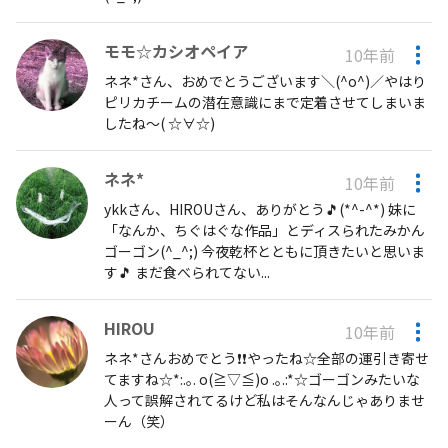
モモ☆カシオペイア
10年前
ネネ*さん、おめでとうございます＼(^o^)／やはり
ピリカチームの潜在意識にまで定着させてしまいま
したね～( ☆∀☆)
ネネ*
10年前
ykkさん、HIROUさん、ありがとう🎵(*^-^*) 妹に
「なんか、ちぐはぐな作品」とディスられたみかん
ゴーゴン(^_^;) 今夜乾杯とともに頂きたいと思いま
す🎵 まだ食べられてない...
HIROU
10年前
ネネ*さんおめでとう❗️❗️やったね☆全部の運引き寄せ
てますね☆*:.｡. o(≧▽≦)o .｡.:*☆ゴーゴンみたいな
人って誤解されてるけど私はそんなんじゃありませ
ーん（笑）