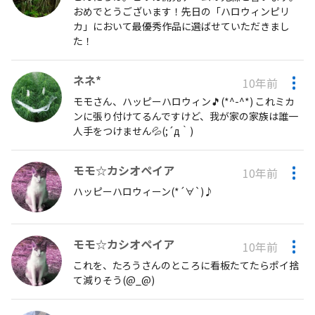
おめでとうございます！先日の「ハロウィンピリ
カ」において最優秀作品に選ばせていただきまし
た！
ネネ*
10年前
モモさん、ハッピーハロウィン🎵(*^-^*) これミカ
ンに張り付けてるんですけど、我が家の家族は誰一
人手をつけません💦(;´д｀)
モモ☆カシオペイア
10年前
ハッピーハロウィーン(*´∀`)♪
モモ☆カシオペイア
10年前
これを、たろうさんのところに看板たてたらポイ捨
て減りそう(@_@)