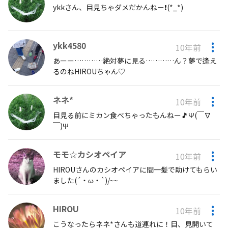
ykkさん、目見ちゃダメだかんねー❗(*_*)
ykk4580
10年前
あーー…………絶対夢に見る…………ん？夢で逢え
るのねHIROUちゃん♡
ネネ*
10年前
目見る前にミカン食べちゃったもんねー🎵Ψ(￣∇
￣)Ψ
モモ☆カシオペイア
10年前
HIROUさんのカシオペイアに間一髪で助けてもらい
ました(´・ω・`)/~~
HIROU
10年前
こうなったらネネ*さんも道連れに！目、見開いて