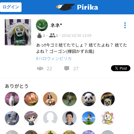
ログイン
ネネ*
1
・
1
・
2016/10/30 13:09
あっ❗今ゴミ捨てたでしょ？ 捨てたよね？ 捨てた
よね？ ゴーゴン(楳図かずお風)
#ハロウィンピリカ
22
27
ありがとう