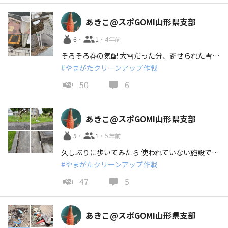
あきこ@スポGOMI山形県支部
6
・
1
・
4年前
そろそろ春の気配 大雪だった分、寄せられた雪と一緒にごみも 多数 コンビニの近く、自販機の側はやっぱり多い
#やまがたクリーンアップ作戦
50
6
あきこ@スポGOMI山形県支部
5
・
1
・
5年前
久しぶりに歩いてみたら 使われていない施設でも ゴミ置き去りはダメですよー
#やまがたクリーンアップ作戦
47
5
あきこ@スポGOMI山形県支部